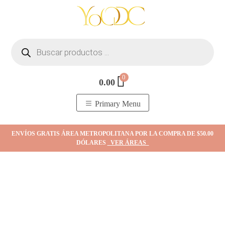
Skip
to
content
Búsqueda
de
productos
0
0.00
YOodc
𝑻𝒊𝒆𝒏𝒅𝒂 𝒅𝒆 𝒋𝒐𝒚𝒂𝒔.
Primary Menu
ENVÍOS GRATIS ÁREA METROPOLITANA POR LA COMPRA DE $50.00
DÓLARES
VER ÁREAS