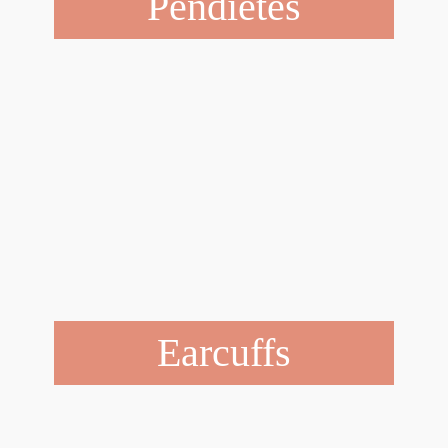
Pendietes
Earcuffs