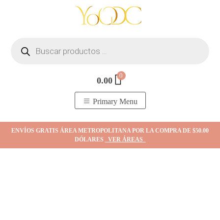
Skip
to
content
Búsqueda
de
productos
0
0.00
YOodc
𝑻𝒊𝒆𝒏𝒅𝒂 𝒅𝒆 𝒋𝒐𝒚𝒂𝒔.
Primary Menu
ENVÍOS GRATIS ÁREA METROPOLITANA POR LA COMPRA DE $50.00
DÓLARES
VER ÁREAS