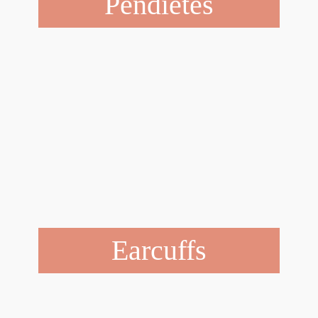
Pendietes
Earcuffs