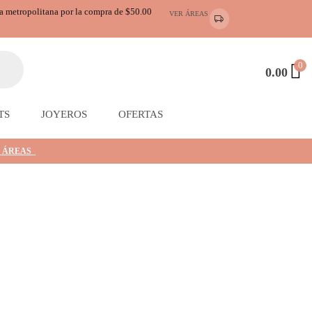
ea metropolitana por la compra de $50.00
VER ÁREAS
0
0.00
TS
JOYEROS
OFERTAS
 ÁREAS