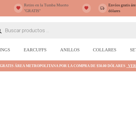
Retiro en la Tumba Muerto
Envíos gratis ár
"GRATIS"
dólares
ueda
ctos
INGS
EARCUFFS
ANILLOS
COLLARES
SE
 GRATIS ÁREA METROPOLITANA POR LA COMPRA DE $50.00 DÓLARES
VER