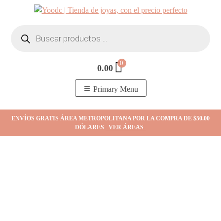
Skip
to
Búsqueda
content
de
productos
0
0.00
YOodc
𝑻𝒊𝒆𝒏𝒅𝒂 𝒅𝒆 𝒋𝒐𝒚𝒂𝒔.
Primary Menu
ENVÍOS GRATIS ÁREA METROPOLITANA POR LA COMPRA DE $50.00
DÓLARES
VER ÁREAS