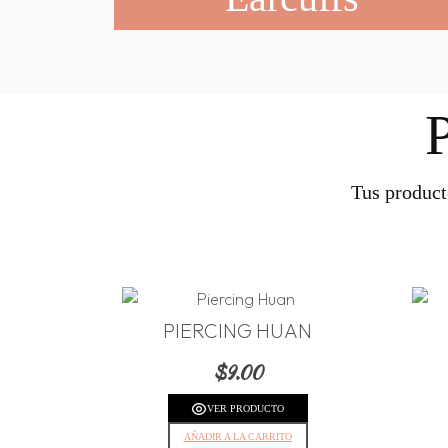
Tus product
PIERCING HUAN
$
9.00
VER PRODUCTO
AÑADIR A LA CARRITO