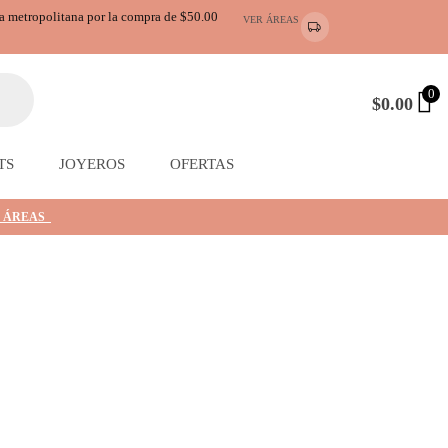
ea metropolitana por la compra de $50.00
VER ÁREAS
0
$
0.00
TS
JOYEROS
OFERTAS
 ÁREAS