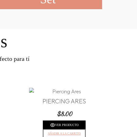
s
ecto para tí
PIERCING ARES
$
8.00
VER PRODUCTO
AÑADIR A LA CARRITO