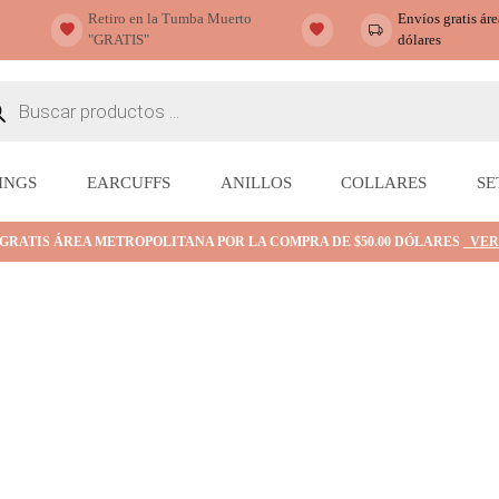
Retiro en la Tumba Muerto
Envíos gratis ár
"GRATIS"
dólares
ueda
ctos
INGS
EARCUFFS
ANILLOS
COLLARES
SE
 GRATIS ÁREA METROPOLITANA POR LA COMPRA DE $50.00 DÓLARES
VER