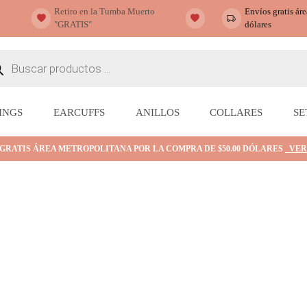
Retiro en la Tumba Muerto
Envíos gratis ár
"GRATIS"
dólares
ueda
ctos
INGS
EARCUFFS
ANILLOS
COLLARES
SE
 GRATIS ÁREA METROPOLITANA POR LA COMPRA DE $50.00 DÓLARES
VER