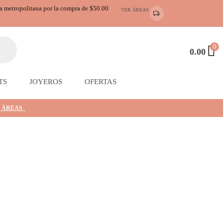
ea metropolitana por la compra de $50.00
VER ÁREAS
0
0.00
TS
JOYEROS
OFERTAS
 ÁREAS