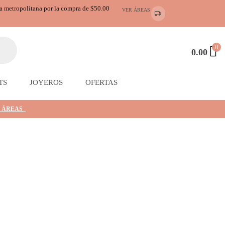
ea metropolitana por la compra de $50.00
VER ÁREAS
0
0.00
TS
JOYEROS
OFERTAS
 ÁREAS