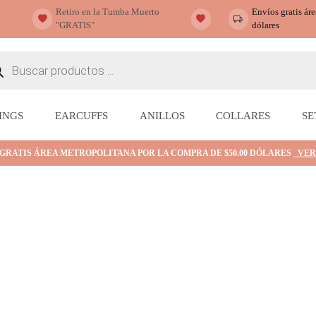
Retiro en la Tumba Muerto
Envíos gratis ár
"GRATIS"
dólares
ueda
ctos
INGS
EARCUFFS
ANILLOS
COLLARES
SE
 GRATIS ÁREA METROPOLITANA POR LA COMPRA DE $50.00 DÓLARES
VER