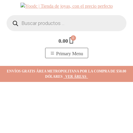
Skip
to
Búsqueda
content
de
productos
0
0.00
YOodc
𝑻𝒊𝒆𝒏𝒅𝒂 𝒅𝒆 𝒋𝒐𝒚𝒂𝒔.
Primary Menu
ENVÍOS GRATIS ÁREA METROPOLITANA POR LA COMPRA DE $50.00
DÓLARES
VER ÁREAS