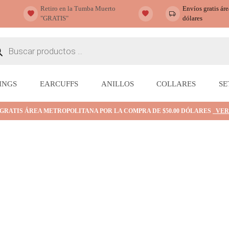
Retiro en la Tumba Muerto
Envíos gratis ár
"GRATIS"
dólares
ueda
ctos
INGS
EARCUFFS
ANILLOS
COLLARES
SE
 GRATIS ÁREA METROPOLITANA POR LA COMPRA DE $50.00 DÓLARES
VER