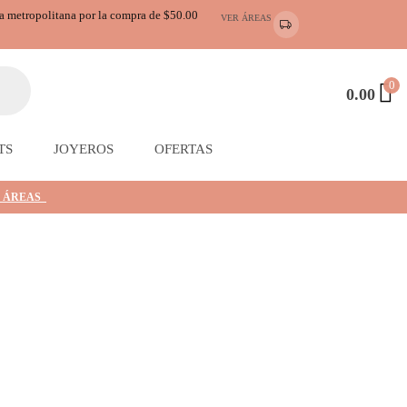
ea metropolitana por la compra de $50.00
VER ÁREAS
0
0.00
TS
JOYEROS
OFERTAS
 ÁREAS