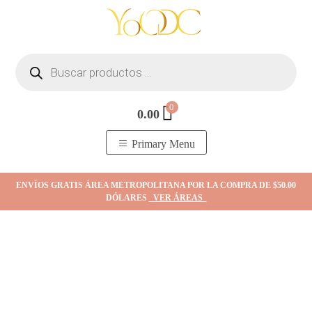
Skip
to
content
Búsqueda
de
productos
0
0.00
YOodc
𝑻𝒊𝒆𝒏𝒅𝒂 𝒅𝒆 𝒋𝒐𝒚𝒂𝒔.
Primary Menu
ENVÍOS GRATIS ÁREA METROPOLITANA POR LA COMPRA DE $50.00
DÓLARES
VER ÁREAS