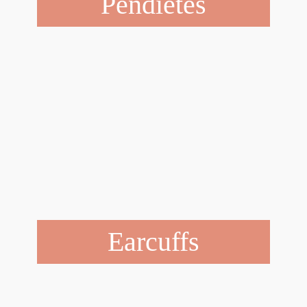
Pendietes
Earcuffs