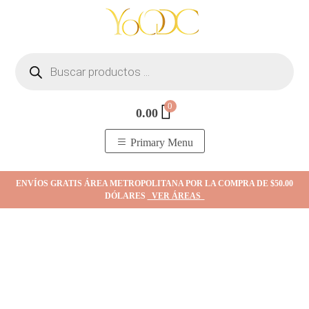
Skip
to
content
Búsqueda
de
productos
0
0.00
YOodc
𝑻𝒊𝒆𝒏𝒅𝒂 𝒅𝒆 𝒋𝒐𝒚𝒂𝒔.
Primary Menu
ENVÍOS GRATIS ÁREA METROPOLITANA POR LA COMPRA DE $50.00
DÓLARES
VER ÁREAS