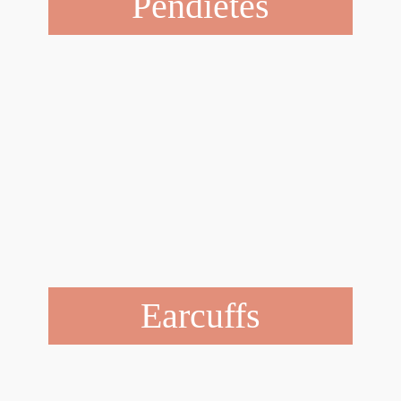
Pendietes
Earcuffs