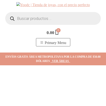
Skip
to
Búsqueda
content
de
productos
0
0.00
YOodc
𝑻𝒊𝒆𝒏𝒅𝒂 𝒅𝒆 𝒋𝒐𝒚𝒂𝒔.
Primary Menu
ENVÍOS GRATIS ÁREA METROPOLITANA POR LA COMPRA DE $50.00
DÓLARES
VER ÁREAS