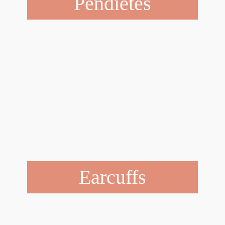
Pendietes
Earcuffs