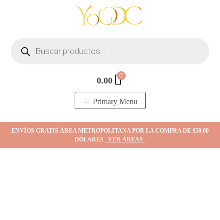
Skip
to
content
Búsqueda
de
productos
0
0.00
YOodc
𝑻𝒊𝒆𝒏𝒅𝒂 𝒅𝒆 𝒋𝒐𝒚𝒂𝒔.
Primary Menu
ENVÍOS GRATIS ÁREA METROPOLITANA POR LA COMPRA DE $50.00
DÓLARES
VER ÁREAS