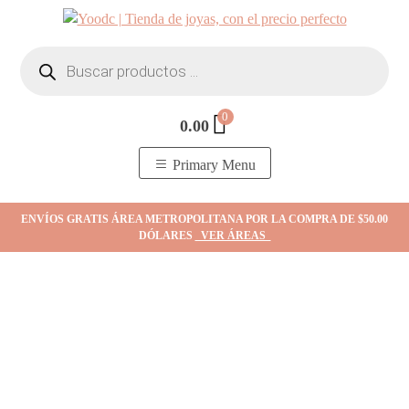
Skip
to
Búsqueda
content
de
productos
0
0.00
YOodc
𝑻𝒊𝒆𝒏𝒅𝒂 𝒅𝒆 𝒋𝒐𝒚𝒂𝒔.
Primary Menu
ENVÍOS GRATIS ÁREA METROPOLITANA POR LA COMPRA DE $50.00
DÓLARES
VER ÁREAS