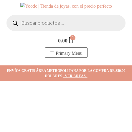
Skip
to
Búsqueda
content
de
productos
0
0.00
YOodc
𝑻𝒊𝒆𝒏𝒅𝒂 𝒅𝒆 𝒋𝒐𝒚𝒂𝒔.
Primary Menu
ENVÍOS GRATIS ÁREA METROPOLITANA POR LA COMPRA DE $50.00
DÓLARES
VER ÁREAS