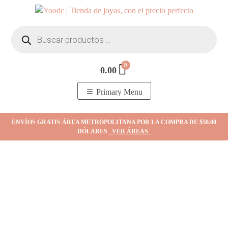
Skip
to
Búsqueda
content
de
productos
0
0.00
YOodc
𝑻𝒊𝒆𝒏𝒅𝒂 𝒅𝒆 𝒋𝒐𝒚𝒂𝒔.
Primary Menu
ENVÍOS GRATIS ÁREA METROPOLITANA POR LA COMPRA DE $50.00
DÓLARES
VER ÁREAS