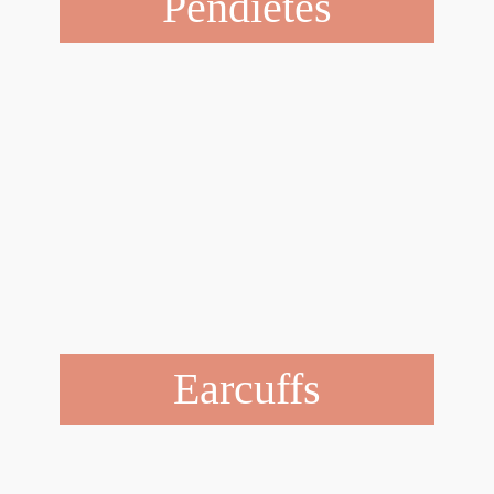
Pendietes
Earcuffs