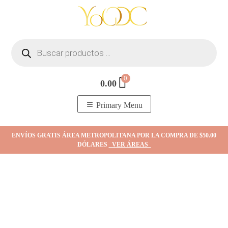
Skip
to
content
Búsqueda
de
productos
0
0.00
YOodc
𝑻𝒊𝒆𝒏𝒅𝒂 𝒅𝒆 𝒋𝒐𝒚𝒂𝒔.
Primary Menu
ENVÍOS GRATIS ÁREA METROPOLITANA POR LA COMPRA DE $50.00
DÓLARES
VER ÁREAS