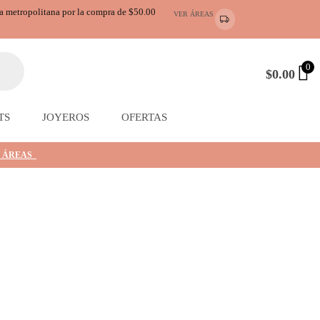
ea metropolitana por la compra de $50.00
VER ÁREAS
0
$
0.00
TS
JOYEROS
OFERTAS
 ÁREAS