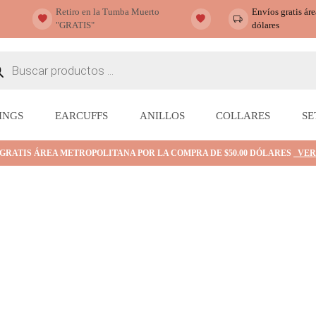
Retiro en la Tumba Muerto
Envíos gratis ár
"GRATIS"
dólares
ueda
ctos
INGS
EARCUFFS
ANILLOS
COLLARES
SE
 GRATIS ÁREA METROPOLITANA POR LA COMPRA DE $50.00 DÓLARES
VER