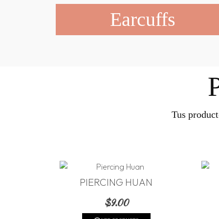
Earcuffs
Tus product
PIERCING HUAN
$
9.00