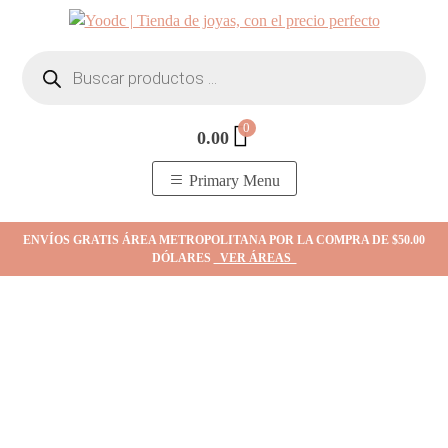
Skip
to
Búsqueda
content
de
productos
0
0.00
YOodc
𝑻𝒊𝒆𝒏𝒅𝒂 𝒅𝒆 𝒋𝒐𝒚𝒂𝒔.
Primary Menu
ENVÍOS GRATIS ÁREA METROPOLITANA POR LA COMPRA DE $50.00
DÓLARES
VER ÁREAS