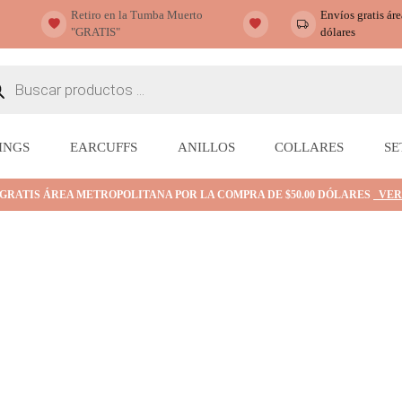
Retiro en la Tumba Muerto
Envíos gratis ár
"GRATIS"
dólares
ueda
ctos
INGS
EARCUFFS
ANILLOS
COLLARES
SE
 GRATIS ÁREA METROPOLITANA POR LA COMPRA DE $50.00 DÓLARES
VER