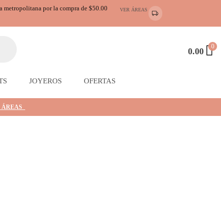
ea metropolitana por la compra de $50.00
VER ÁREAS
0
0.00
TS
JOYEROS
OFERTAS
 ÁREAS