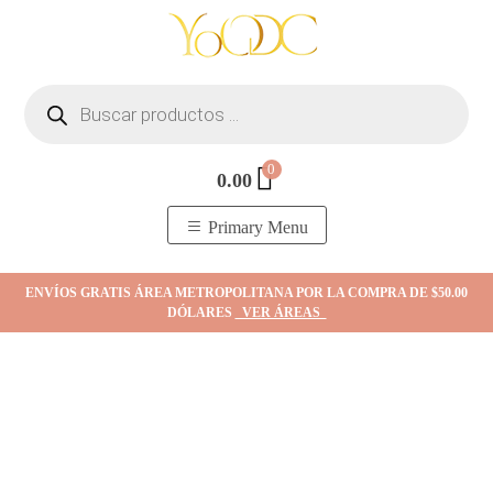
Skip
to
content
Búsqueda
de
productos
0
0.00
YOodc
𝑻𝒊𝒆𝒏𝒅𝒂 𝒅𝒆 𝒋𝒐𝒚𝒂𝒔.
Primary Menu
ENVÍOS GRATIS ÁREA METROPOLITANA POR LA COMPRA DE $50.00
DÓLARES
VER ÁREAS