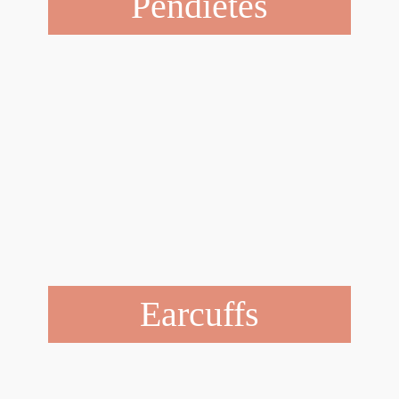
Pendietes
Earcuffs