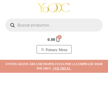
Skip
to
content
Búsqueda
de
productos
0
0.00
YOodc
𝑻𝒊𝒆𝒏𝒅𝒂 𝒅𝒆 𝒋𝒐𝒚𝒂𝒔.
Primary Menu
ENVÍOS GRATIS ÁREA METROPOLITANA POR LA COMPRA DE $50.00
DÓLARES
VER ÁREAS