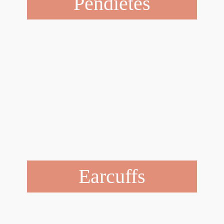
Pendietes
Earcuffs