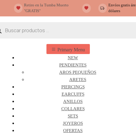
Retiro en la Tumba Muerto
Envíos gratis ár
"GRATIS"
dólares
ueda
ctos
Primary Menu
NEW
PENDIENTES
AROS PEQUEÑOS
ARETES
PIERCINGS
EARCUFFS
ANILLOS
COLLARES
SETS
JOYEROS
OFERTAS