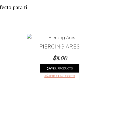
ecto para tí
PIERCING ARES
$
8.00
VER PRODUCTO
AÑADIR A LA CARRITO