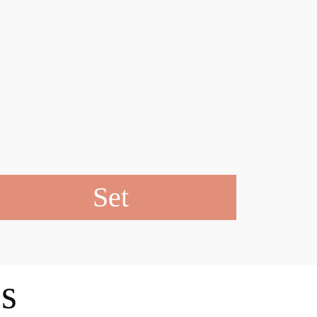
Set
s