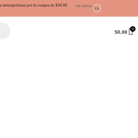
ea metropolitana por la compra de $50.00
VER ÁREAS
0
$
0.00