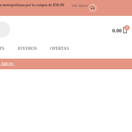
ea metropolitana por la compra de $50.00
VER ÁREAS
0
0.00
TS
JOYEROS
OFERTAS
 ÁREAS