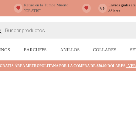
Retiro en la Tumba Muerto
Envíos gratis ár
"GRATIS"
dólares
ueda
ctos
INGS
EARCUFFS
ANILLOS
COLLARES
SE
 GRATIS ÁREA METROPOLITANA POR LA COMPRA DE $50.00 DÓLARES
VER