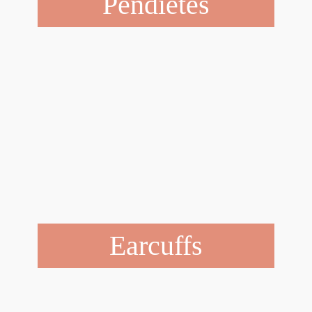
Pendietes
Earcuffs