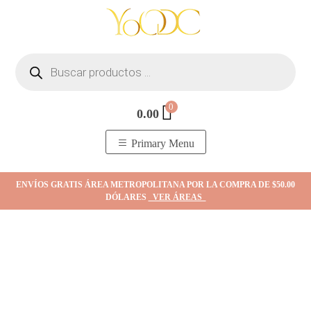
Skip
to
content
Búsqueda
de
productos
0
0.00
YOodc
𝑻𝒊𝒆𝒏𝒅𝒂 𝒅𝒆 𝒋𝒐𝒚𝒂𝒔.
Primary Menu
ENVÍOS GRATIS ÁREA METROPOLITANA POR LA COMPRA DE $50.00
DÓLARES
VER ÁREAS