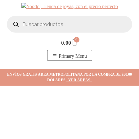
Skip
to
Búsqueda
content
de
productos
0
0.00
YOodc
𝑻𝒊𝒆𝒏𝒅𝒂 𝒅𝒆 𝒋𝒐𝒚𝒂𝒔.
Primary Menu
ENVÍOS GRATIS ÁREA METROPOLITANA POR LA COMPRA DE $50.00
DÓLARES
VER ÁREAS