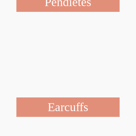
Pendietes
Earcuffs