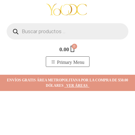
Skip
to
content
Búsqueda
de
productos
0
0.00
YOodc
𝑻𝒊𝒆𝒏𝒅𝒂 𝒅𝒆 𝒋𝒐𝒚𝒂𝒔.
Primary Menu
ENVÍOS GRATIS ÁREA METROPOLITANA POR LA COMPRA DE $50.00
DÓLARES
VER ÁREAS