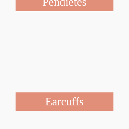
Pendietes
Earcuffs