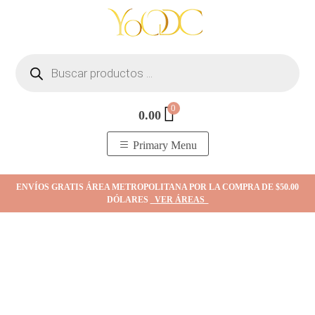
Skip
to
content
Búsqueda
de
productos
0
0.00
YOodc
𝑻𝒊𝒆𝒏𝒅𝒂 𝒅𝒆 𝒋𝒐𝒚𝒂𝒔.
Primary Menu
ENVÍOS GRATIS ÁREA METROPOLITANA POR LA COMPRA DE $50.00
DÓLARES
VER ÁREAS