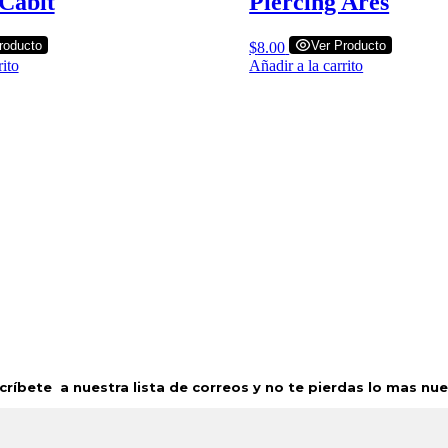
 Cabit
Piercing Ares
roducto
Ver Producto
$
8.00
rito
Añadir a la carrito
scríbete a nuestra lista de correos y no te pierdas lo mas nue