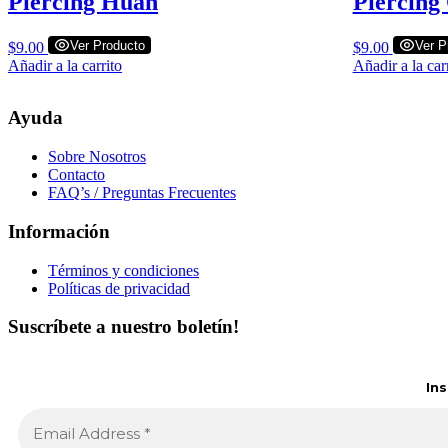
Piercing Huan
Piercing
Ver Producto
Ver P
$
9.00
$
9.00
Añadir a la carrito
Añadir a la car
Ayuda
Sobre Nosotros
Contacto
FAQ’s / Preguntas Frecuentes
Información
Términos y condiciones
Políticas de privacidad
Suscríbete a nuestro boletín!
In