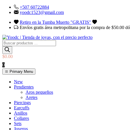
Skip
+507 60722884
to
yoodc1523@gmail.com
content
Retiro en la Tumba Muerto "GRATIS"
Envíos gratis área metropolitana por la compra de $50.00 d
Búsqueda
de
productos
$
0.00
0
Primary Menu
YOodc
𝑻𝒊𝒆𝒏𝒅𝒂 𝒅𝒆 𝒋𝒐𝒚𝒂𝒔.
New
Pendientes
Aros pequeños
Aretes
Piercings
Earcuffs
Anillos
Collares
Sets
Joyeros