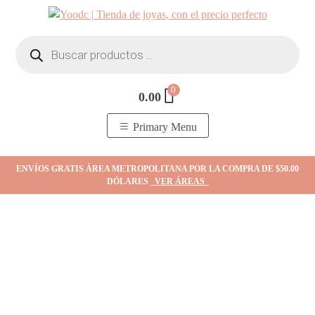
Skip
to
Búsqueda
content
de
productos
0
0.00
YOodc
𝑻𝒊𝒆𝒏𝒅𝒂 𝒅𝒆 𝒋𝒐𝒚𝒂𝒔.
Primary Menu
ENVÍOS GRATIS ÁREA METROPOLITANA POR LA COMPRA DE $50.00
DÓLARES
VER ÁREAS