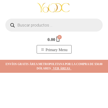
Skip
to
content
Búsqueda
de
productos
0
0.00
YOodc
𝑻𝒊𝒆𝒏𝒅𝒂 𝒅𝒆 𝒋𝒐𝒚𝒂𝒔.
Primary Menu
ENVÍOS GRATIS ÁREA METROPOLITANA POR LA COMPRA DE $50.00
DÓLARES
VER ÁREAS