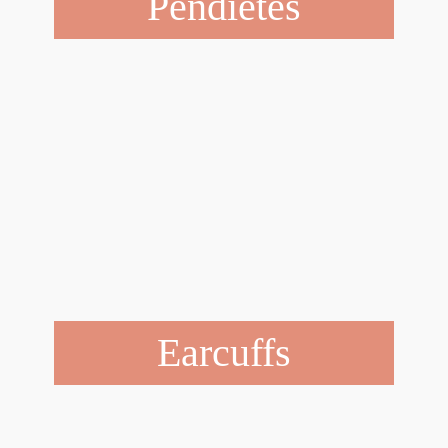
Pendietes
Earcuffs