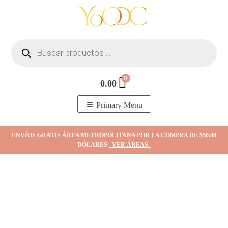
Skip
to
content
Búsqueda
de
productos
0
0.00
YOodc
𝑻𝒊𝒆𝒏𝒅𝒂 𝒅𝒆 𝒋𝒐𝒚𝒂𝒔.
Primary Menu
ENVÍOS GRATIS ÁREA METROPOLITANA POR LA COMPRA DE $50.00
DÓLARES
VER ÁREAS