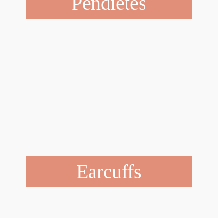
Pendietes
Earcuffs