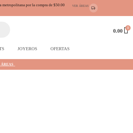
ea metropolitana por la compra de $50.00
VER ÁREAS
0
0.00
TS
JOYEROS
OFERTAS
 ÁREAS