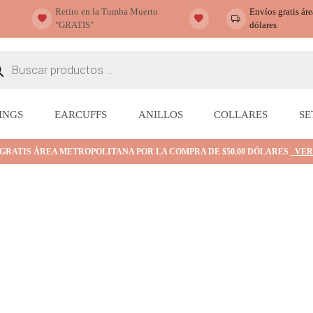
Retiro en la Tumba Muerto
Envíos gratis ár
"GRATIS"
dólares
ueda
ctos
INGS
EARCUFFS
ANILLOS
COLLARES
SE
 GRATIS ÁREA METROPOLITANA POR LA COMPRA DE $50.00 DÓLARES
VER