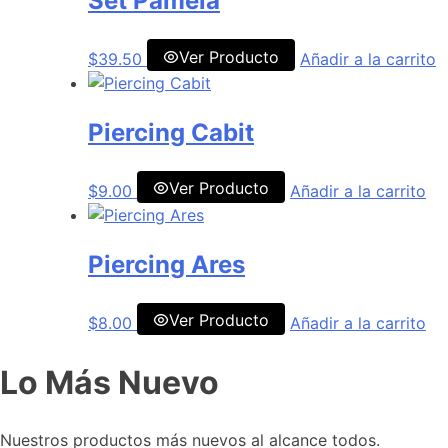
Set Pamela
Ver Producto
$
39.50
Añadir a la carrito
Piercing Cabit
Ver Producto
$
9.00
Añadir a la carrito
Piercing Ares
Ver Producto
$
8.00
Añadir a la carrito
Lo Más Nuevo
Nuestros productos más nuevos al alcance todos.