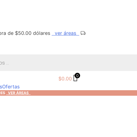
mpra de $50.00 dólares
ver áreas
0
$
0.00
s
Ofertas
RES
VER ÁREAS