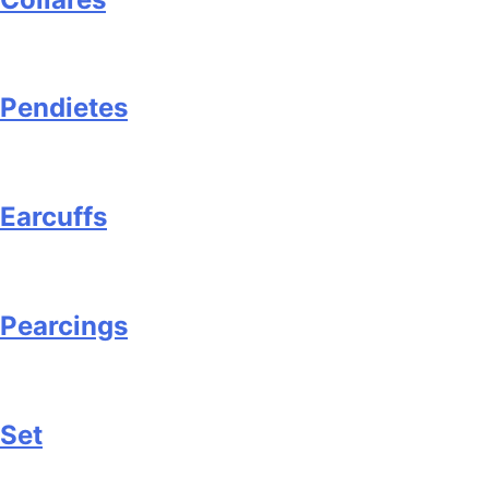
Pendietes
Earcuffs
Pearcings
Set