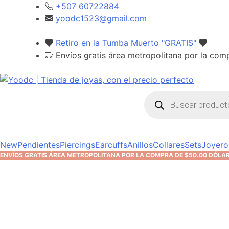
Skip
+507 60722884
to
yoodc1523@gmail.com
content
Retiro en la Tumba Muerto "GRATIS"
Envíos gratis área metropolitana por la co
Búsqueda
de
productos
New
Pendientes
Piercings
Earcuffs
Anillos
Collares
Sets
Joyero
YOodc
𝑻𝒊𝒆𝒏𝒅𝒂 𝒅𝒆 𝒋𝒐𝒚𝒂𝒔.
ENVÍOS GRATIS ÁREA METROPOLITANA POR LA COMPRA DE $50.00 DÓLA