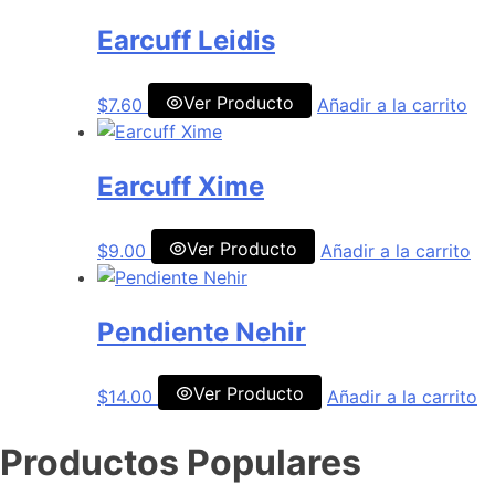
Earcuff Leidis
Ver Producto
$
7.60
Añadir a la carrito
Earcuff Xime
Ver Producto
$
9.00
Añadir a la carrito
Pendiente Nehir
Ver Producto
$
14.00
Añadir a la carrito
Productos Populares