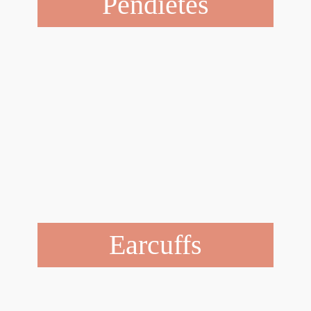
Pendietes
Earcuffs