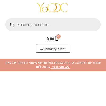
Skip
to
content
Búsqueda
de
productos
0
0.00
YOodc
𝑻𝒊𝒆𝒏𝒅𝒂 𝒅𝒆 𝒋𝒐𝒚𝒂𝒔.
Primary Menu
ENVÍOS GRATIS ÁREA METROPOLITANA POR LA COMPRA DE $50.00
DÓLARES
VER ÁREAS