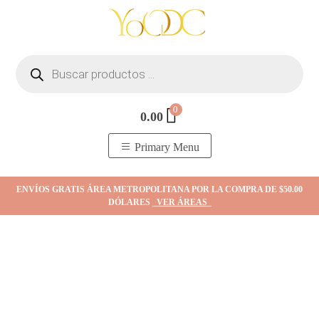
Skip
to
content
Búsqueda
de
productos
0
0.00
YOodc
𝑻𝒊𝒆𝒏𝒅𝒂 𝒅𝒆 𝒋𝒐𝒚𝒂𝒔.
Primary Menu
ENVÍOS GRATIS ÁREA METROPOLITANA POR LA COMPRA DE $50.00
DÓLARES
VER ÁREAS