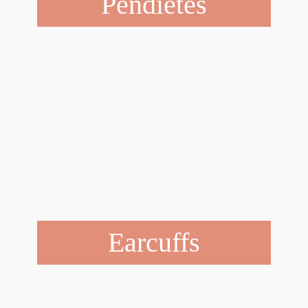
Pendietes
Earcuffs