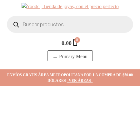
Skip
to
Búsqueda
content
de
productos
0
0.00
YOodc
𝑻𝒊𝒆𝒏𝒅𝒂 𝒅𝒆 𝒋𝒐𝒚𝒂𝒔.
Primary Menu
ENVÍOS GRATIS ÁREA METROPOLITANA POR LA COMPRA DE $50.00
DÓLARES
VER ÁREAS