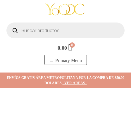
Skip
to
content
Búsqueda
de
productos
0
0.00
YOodc
𝑻𝒊𝒆𝒏𝒅𝒂 𝒅𝒆 𝒋𝒐𝒚𝒂𝒔.
Primary Menu
ENVÍOS GRATIS ÁREA METROPOLITANA POR LA COMPRA DE $50.00
DÓLARES
VER ÁREAS