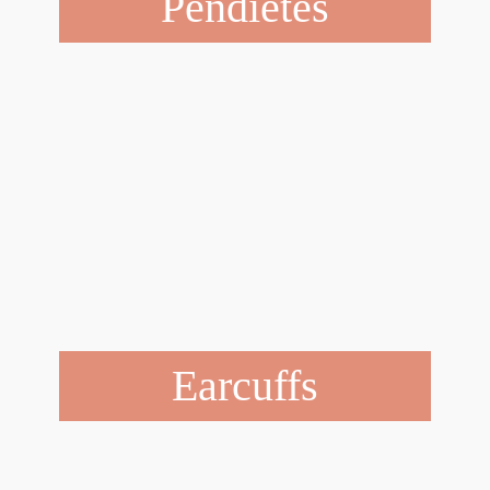
Pendietes
Earcuffs