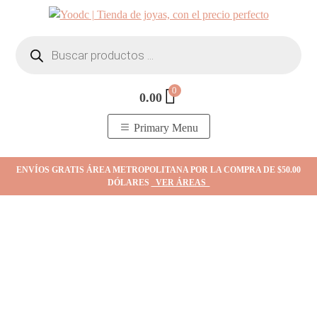
Skip
to
Búsqueda
content
de
productos
0
0.00
YOodc
𝑻𝒊𝒆𝒏𝒅𝒂 𝒅𝒆 𝒋𝒐𝒚𝒂𝒔.
Primary Menu
ENVÍOS GRATIS ÁREA METROPOLITANA POR LA COMPRA DE $50.00
DÓLARES
VER ÁREAS