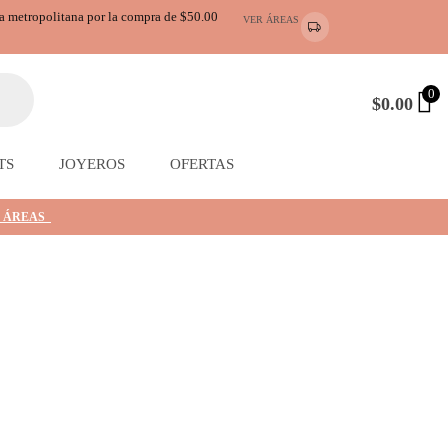
ea metropolitana por la compra de $50.00
VER ÁREAS
0
$
0.00
TS
JOYEROS
OFERTAS
 ÁREAS