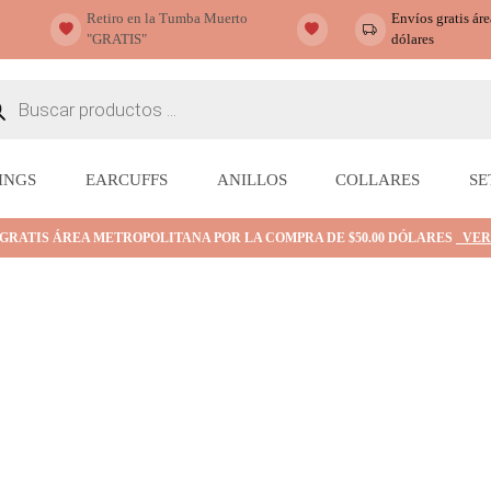
Retiro en la Tumba Muerto
Envíos gratis ár
"GRATIS"
dólares
ueda
ctos
INGS
EARCUFFS
ANILLOS
COLLARES
SE
 GRATIS ÁREA METROPOLITANA POR LA COMPRA DE $50.00 DÓLARES
VER