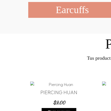
Earcuffs
Tus product
PIERCING HUAN
$
9.00