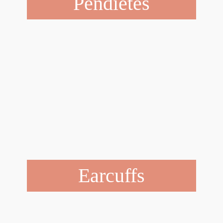
Pendietes
Earcuffs