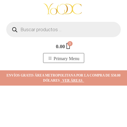
Skip
to
content
Búsqueda
de
productos
0
0.00
YOodc
𝑻𝒊𝒆𝒏𝒅𝒂 𝒅𝒆 𝒋𝒐𝒚𝒂𝒔.
Primary Menu
ENVÍOS GRATIS ÁREA METROPOLITANA POR LA COMPRA DE $50.00
DÓLARES
VER ÁREAS