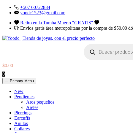
Skip
+507 60722884
to
yoodc1523@gmail.com
content
Retiro en la Tumba Muerto "GRATIS"
Envíos gratis área metropolitana por la compra de $50.00 d
Búsqueda
de
productos
$
0.00
0
Primary Menu
YOodc
𝑻𝒊𝒆𝒏𝒅𝒂 𝒅𝒆 𝒋𝒐𝒚𝒂𝒔.
New
Pendientes
Aros pequeños
Aretes
Piercings
Earcuffs
Anillos
Collares