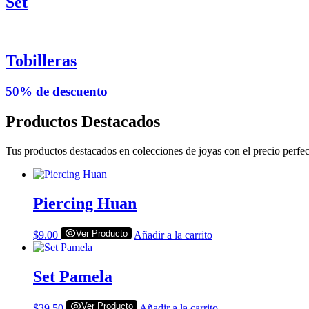
Set
Tobilleras
50% de descuento
Productos Destacados
Tus productos destacados en colecciones de joyas con el precio perfect
Piercing Huan
Ver Producto
$
9.00
Añadir a la carrito
Set Pamela
Ver Producto
$
39.50
Añadir a la carrito