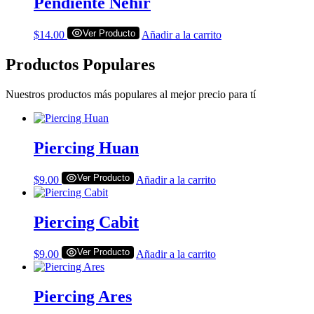
Pendiente Nehir
Ver Producto
$
14.00
Añadir a la carrito
Productos Populares
Nuestros productos más populares al mejor precio para tí
Piercing Huan
Ver Producto
$
9.00
Añadir a la carrito
Piercing Cabit
Ver Producto
$
9.00
Añadir a la carrito
Piercing Ares