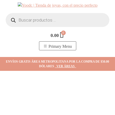
Skip
to
Búsqueda
content
de
productos
0
0.00
YOodc
𝑻𝒊𝒆𝒏𝒅𝒂 𝒅𝒆 𝒋𝒐𝒚𝒂𝒔.
Primary Menu
ENVÍOS GRATIS ÁREA METROPOLITANA POR LA COMPRA DE $50.00
DÓLARES
VER ÁREAS