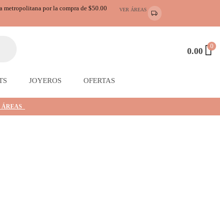
ea metropolitana por la compra de $50.00
VER ÁREAS
0
0.00
TS
JOYEROS
OFERTAS
 ÁREAS