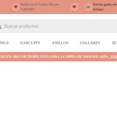
Retiro en la Tumba Muerto
Envíos gratis ár
"GRATIS"
dólares
ueda
ctos
INGS
EARCUFFS
ANILLOS
COLLARES
SE
 GRATIS ÁREA METROPOLITANA POR LA COMPRA DE $50.00 DÓLARES
VER