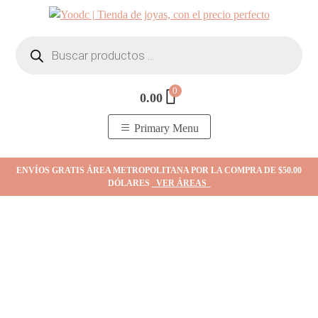
Skip
to
Búsqueda
content
de
productos
0
0.00
YOodc
𝑻𝒊𝒆𝒏𝒅𝒂 𝒅𝒆 𝒋𝒐𝒚𝒂𝒔.
Primary Menu
ENVÍOS GRATIS ÁREA METROPOLITANA POR LA COMPRA DE $50.00
DÓLARES
VER ÁREAS