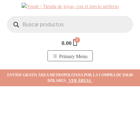
Skip
to
Búsqueda
content
de
productos
0
0.00
YOodc
𝑻𝒊𝒆𝒏𝒅𝒂 𝒅𝒆 𝒋𝒐𝒚𝒂𝒔.
Primary Menu
ENVÍOS GRATIS ÁREA METROPOLITANA POR LA COMPRA DE $50.00
DÓLARES
VER ÁREAS