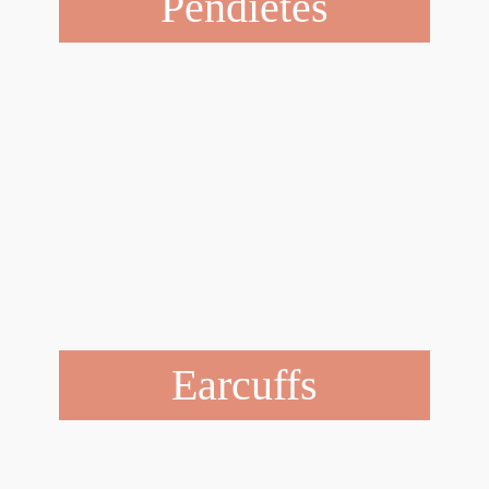
Pendietes
Earcuffs