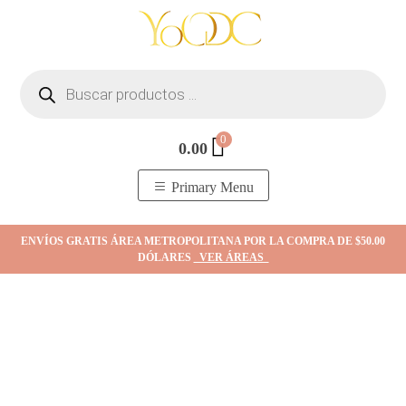
Skip
to
content
Búsqueda
de
productos
0
0.00
YOodc
𝑻𝒊𝒆𝒏𝒅𝒂 𝒅𝒆 𝒋𝒐𝒚𝒂𝒔.
Primary Menu
ENVÍOS GRATIS ÁREA METROPOLITANA POR LA COMPRA DE $50.00
DÓLARES
VER ÁREAS