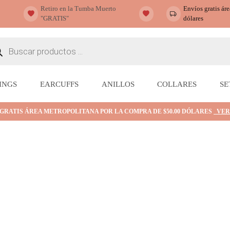
Retiro en la Tumba Muerto
Envíos gratis ár
"GRATIS"
dólares
ueda
ctos
INGS
EARCUFFS
ANILLOS
COLLARES
SE
 GRATIS ÁREA METROPOLITANA POR LA COMPRA DE $50.00 DÓLARES
VER