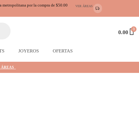
ea metropolitana por la compra de $50.00
VER ÁREAS
0
0.00
TS
JOYEROS
OFERTAS
 ÁREAS