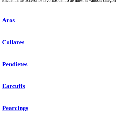
Encuentra tus accesorios favoritos dentro de nuestras valiosas categorí
Aros
Collares
Pendietes
Earcuffs
Pearcings