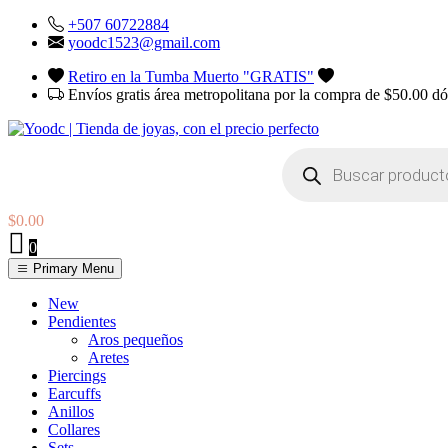
Skip
+507 60722884
to
yoodc1523@gmail.com
content
Retiro en la Tumba Muerto "GRATIS"
Envíos gratis área metropolitana por la compra de $50.00 d
Búsqueda
de
productos
$
0.00
0
Primary Menu
YOodc
𝑻𝒊𝒆𝒏𝒅𝒂 𝒅𝒆 𝒋𝒐𝒚𝒂𝒔.
New
Pendientes
Aros pequeños
Aretes
Piercings
Earcuffs
Anillos
Collares
Sets