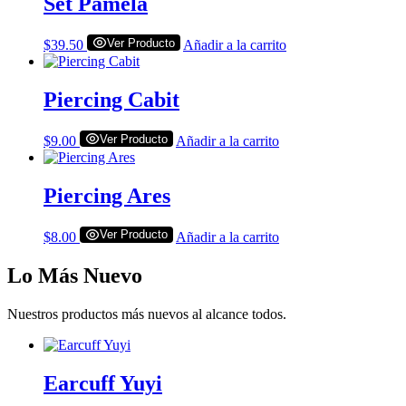
Set Pamela
Ver Producto
$
39.50
Añadir a la carrito
Piercing Cabit
Ver Producto
$
9.00
Añadir a la carrito
Piercing Ares
Ver Producto
$
8.00
Añadir a la carrito
Lo Más Nuevo
Nuestros productos más nuevos al alcance todos.
Earcuff Yuyi