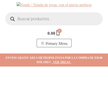
Skip
to
Búsqueda
content
de
productos
0
0.00
YOodc
𝑻𝒊𝒆𝒏𝒅𝒂 𝒅𝒆 𝒋𝒐𝒚𝒂𝒔.
Primary Menu
ENVÍOS GRATIS ÁREA METROPOLITANA POR LA COMPRA DE $50.00
DÓLARES
VER ÁREAS